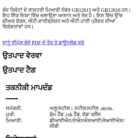
ਬੰਦ ਰਿਵੇਟਾਂ ਦੇ ਰਾਸ਼ਟਰੀ ਮਿਆਰੀ ਨੰਬਰ GB12615 ਅਤੇ GB12616 ਹਨ।
ਇਹ ਇੱਕ ਦਿਸ਼ਾ ਵਿੱਚ ਚਲਾਉਣਾ ਆਸਾਨ ਅਤੇ ਤੇਜ਼ ਹੈ। ਇਸ ਵਿੱਚ ਉੱਚ
ਸ਼ੀਅਰ ਫੋਰਸ, ਐਂਟੀ-ਵਾਈਬ੍ਰੇਸ਼ਨ ਅਤੇ ਐਂਟੀ-ਹਾਈ ਪ੍ਰੈਸ਼ਰ ਦੀਆਂ
ਵਿਸ਼ੇਸ਼ਤਾਵਾਂ ਹਨ।
ਸਾਨੂੰ ਈਮੇਲ ਭੇਜੋ
PDF ਦੇ ਤੌਰ ਤੇ ਡਾਊਨਲੋਡ ਕਰੋ
ਉਤਪਾਦ ਵੇਰਵਾ
ਉਤਪਾਦ ਟੈਗ
ਤਕਨੀਕੀ ਮਾਪਦੰਡ
ਸਮੱਗਰੀ:
ਅਲੂ/ਸਟੀਲ। ਸਟੀਲ/ਸਟੀਲ .sts/sts.
ਮੁਖੀ:
ਡੋਮ ਹੈੱਡ .csk ਹੈੱਡ, ਵੱਡਾ ਫਲੈਂਜ
ਮਿਆਰੀ:
ਡੀਆਈਐਨ/ਏਐਨਐਸਆਈ/ਜੇਆਈਐਸ/
ਜੀਬੀ