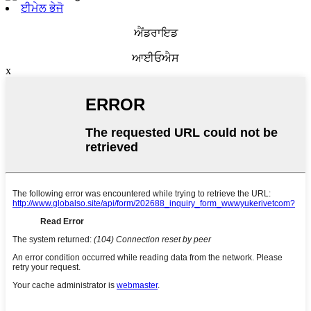
ਈਮੇਲ ਭੇਜੋ
ਐਂਡਰਾਇਡ
ਆਈਓਐਸ
x